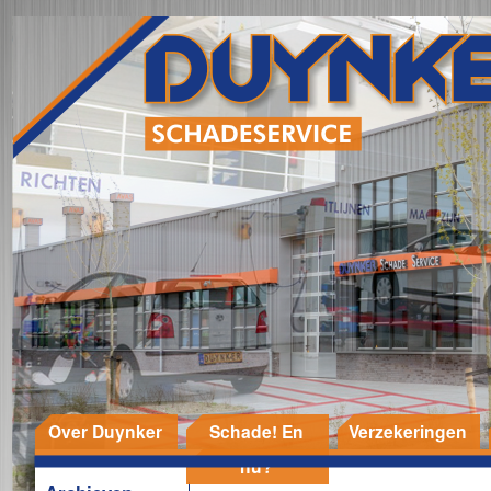
Over Duynker
Schade! En
Verzekeringen
nu?