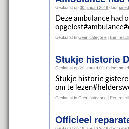
Geplaatst op
30 januari 2016
door
smed
Deze ambulance had on
opgelost#ambulance#
Geplaatst in
Geen categorie
|
Een reacti
Stukje historie
Geplaatst op
22 januari 2016
door
smed
Stukje historie gister
om te lezen#heldersw
Geplaatst in
Geen categorie
|
Een reacti
Officieel repara
Geplaatst op
18 januari 2016
door
smed