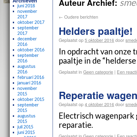
Archieven
Auteur Archief:
sme
juni 2018
november
←
Oudere berichten
2017
oktober 2017
Helders paaltje!
september
2017
december
Geplaatst op
5 oktober 2016
door
smed
2016
In opdracht van onze 
oktober 2016
september
paaltje in de “helders
2016
augustus
Geplaatst in
Geen categorie
|
Een reacti
2016
februari 2016
januari 2016
november
Reperatie wage
2015
oktober 2015
Geplaatst op
4 oktober 2016
door
smed
september
2015
Electrisch wagenpark 
augustus
2015
reparatie.
juli 2015
juni 2015
Geplaatst in
Geen categorie
|
Een reacti