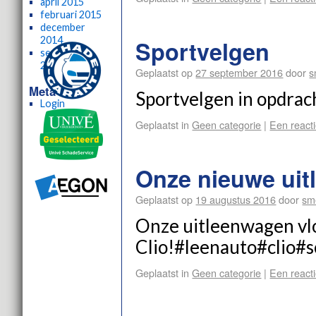
april 2015
februari 2015
december
2014
Sportvelgen
september
2014
Geplaatst op
27 september 2016
door
s
Meta
Sportvelgen in opdra
Login
Geplaatst in
Geen categorie
|
Een reacti
Onze nieuwe uitl
Geplaatst op
19 augustus 2016
door
sm
Onze uitleenwagen vl
Clio!#leenauto#clio#
Geplaatst in
Geen categorie
|
Een reacti