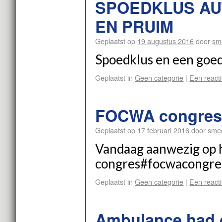
SPOEDKLUS AU
EN PRUIM
Geplaatst op
19 augustus 2016
door
sm
Spoedklus en een goed
Geplaatst in
Geen categorie
|
Een reacti
FOCWA congre
Geplaatst op
17 februari 2016
door
sme
Vandaag aanwezig o
congres#focwacongre
Geplaatst in
Geen categorie
|
Een reacti
Ambulance had 