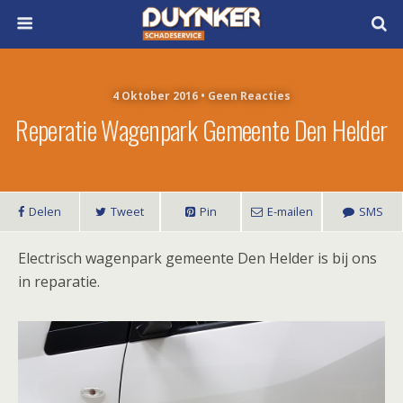
4 Oktober 2016 • Geen Reacties
Reperatie Wagenpark Gemeente Den Helder
Delen
Tweet
Pin
E-mailen
SMS
Electrisch wagenpark gemeente Den Helder is bij ons
in reparatie.