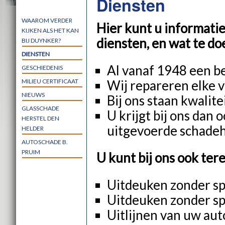
Diensten
WAAROM VERDER
Hier kunt u informatie
KIJKEN ALS HET KAN
diensten, en wat te do
BIJ DUYNKER?
DIENSTEN
Al vanaf 1948 een b
GESCHIEDENIS
MILIEU CERTIFICAAT
Wij repareren elke 
NIEUWS
Bij ons staan kwalite
GLASSCHADE
U krijgt bij ons dan 
HERSTEL DEN
uitgevoerde schadeh
HELDER
AUTOSCHADE B.
PRUIM
U kunt bij ons ook ter
Uitdeuken zonder spu
Uitdeuken zonder spu
Uitlijnen van uw aut