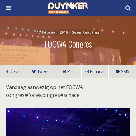
17 Februari 2016 • Geen Reacties
FOCWA Congres
Delen
Tweet
Pin
E-mailen
SMS
Vandaag aanwezig op het FOCWA
congres#focwacongres#schade